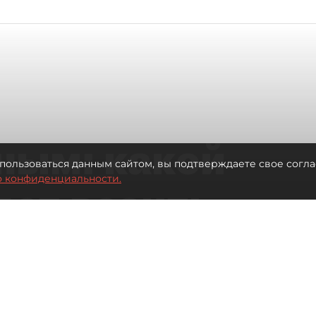
ным: какой
пользоваться данным сайтом, вы подтверждаете свое согла
о конфиденциальности.
дет возить
ых районов