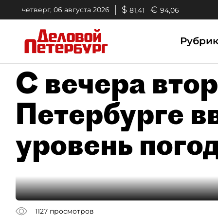
$
€
четверг, 06 августа 2026
81,41
94,06
Рубри
С вечера втор
Петербурге в
уровень пого
1127
просмотров