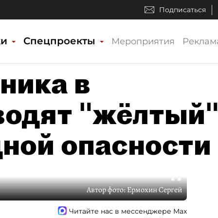
Подписаться
ки
Спецпроекты
Мероприятия
Реклам
ника в
водят "жёлтый
дной опасности
Автор фото:
Ермохин Сергей
Читайте нас в мессенджере Max