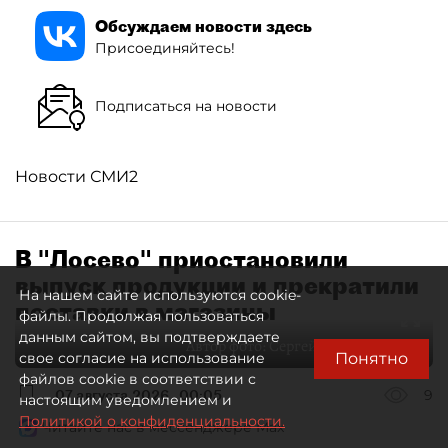
Обсуждаем новости здесь
Присоединяйтесь!
Подписаться на новости
Новости СМИ2
В "Лосево" приостановили
выпуск продукции и прекратили
На нашем сайте используются cookie-
поставки в магазины
файлы. Продолжая пользоваться
данным сайтом, вы подтверждаете
Автор фото:
Сергей Ермохин / "ДП"
Понятно
свое согласие на использование
файлов cookie в соответствии с
07 августа 2026
00:05
9
настоящим уведомлением и
Политикой о конфиденциальности.
Читайте нас в мессенджере Max