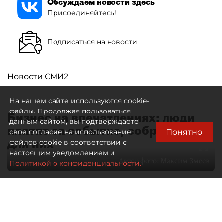
Обсуждаем новости здесь
Присоединяйтесь!
Подписаться на новости
Новости СМИ2
На нашем сайте используются cookie-
файлы. Продолжая пользоваться
Бизнес на впечатлениях: люди
данным сайтом, вы подтверждаете
платят за событие, собранное
Понятно
свое согласие на использование
для них
файлов cookie в соответствии с
настоящим уведомлением и
Автор фото:
Максим Змеев
Политикой о конфиденциальности.
04 августа 2026
15:51
238
Читайте нас в мессенджере Max
dp.ru