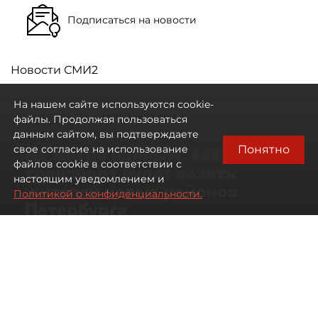
Подписаться на новости
Новости СМИ2
На нашем сайте используются cookie-
файлы. Продолжая пользоваться
данным сайтом, вы подтверждаете
Понятно
свое согласие на использование
Не метро единым: какой
файлов cookie в соответствии с
транспорт будет возить
настоящим уведомлением и
жителей новых районов
Политикой о конфиденциальности.
Петербурга
Развитие метро в Петербурге отстало
от темпов застройки окраин города
07 августа 2026
00:44
1470