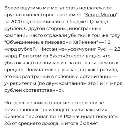
Более ощутимыми могут стать неплатежи от
крупных инвесторов: например, "
Хендэ Мотор
"
за 2020 год перечислила в бюджет 1,2 млрд
рублей. С другой стороны, иностранные
компании часто отражали убытки: в том же году
"Объединенные пивоварни Хейнекен" — 1,8
млрд рублей, "
Ниссан мэнуфэкчуринг Рус
" — 2,2
млрд. При этом из бухотчётности видно, что
убыток часто возникал из–за выплаты заёмных
средств. Получатель не указан, но, как правило,
это как раз транши в головные организации —
учредителям (по двум компаниям это 1 и 14 млрд
рублей соответственно).
Но здесь возникают новые потери: после
приостановок производства или закрытия
бизнеса персонал по ТК РФ начинает получать
2/3 от среднего дохода. В итоге бюджет