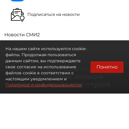
Подписаться на новости
Новости СМИ2
На нашем сайте используются cookie-
файлы. Продолжая пользоваться
данным сайтом, вы подтверждаете
Понятно
свое согласие на использование
Восток Петербурга стал
файлов cookie в соответствии с
одной из главных локаций
настоящим уведомлением и
города по продажам студий
Политикой о конфиденциальности.
09 августа 2026
00:05
115
Читайте нас в мессенджере Max
Артемий Анин
Все материалы автора