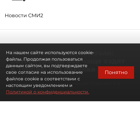
Новости СМИ2
Самостоятельными стали:
На нашем сайте используются cookie-
петербуржцы всё чаще ездят
файлы. Продолжая пользоваться
данным сайтом, вы подтверждаете
в Турцию без покупки туров
Понятно
свое согласие на использование
файлов cookie в соответствии с
Петербуржцы стали чаще отдыхать в
настоящим уведомлением и
Турции без покупки туров
Политикой о конфиденциальности.
08 августа 2026
00:05
302
Читайте нас в мессенджере Max
Дарья Дмитриева