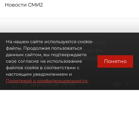
Новости СМИ2
Не метро единым: какой
На нашем сайте используются cookie-
транспорт будет возить
файлы. Продолжая пользоваться
данным сайтом, вы подтверждаете
жителей новых районов
Понятно
свое согласие на использование
Петербурга
файлов cookie в соответствии с
настоящим уведомлением и
Политикой о конфиденциальности.
07 августа 2026
00:44
2
Читайте нас в мессенджере Max
Дарья Кильцова
Все материалы автора
Автор фото:
KIRILL SFOTOZ/Shutterstock/FOTODOM