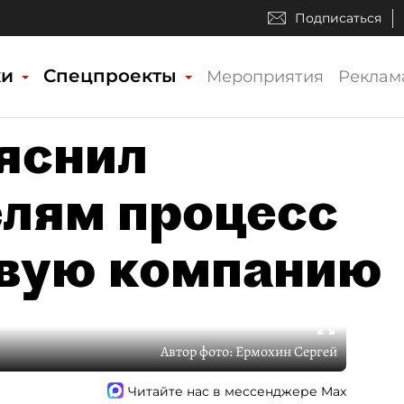
Подписаться
ки
Спецпроекты
Мероприятия
Реклам
яснил
лям процесс
овую компанию
Автор фото:
Ермохин Сергей
Читайте нас в мессенджере Max