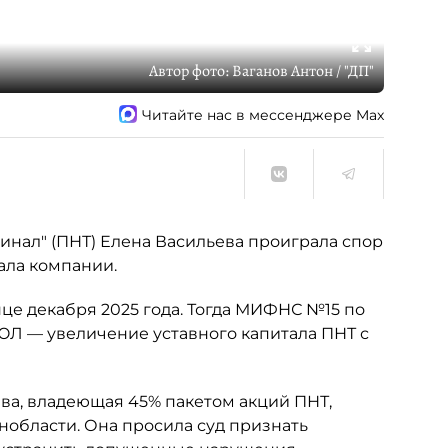
Автор фото:
Ваганов Антон / "ДП"
Читайте нас в мессенджере Max
нал" (ПНТ) Елена Васильева проиграла спор
ала компании.
це декабря 2025 года. Тогда МИФНС №15 по
ЮЛ — увеличение уставного капитала ПНТ с
ьева, владеющая 45% пакетом акций ПНТ,
нобласти. Она просила суд признать