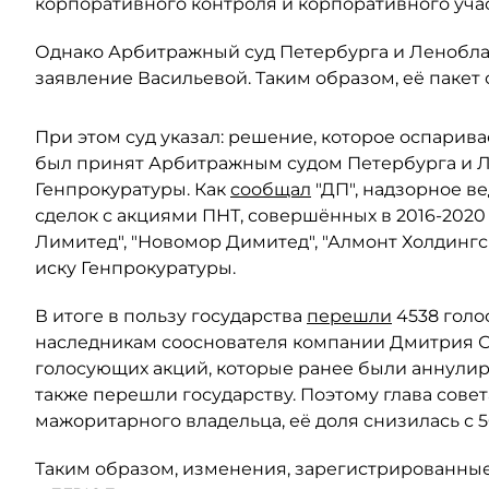
корпоративного контроля и корпоративного учас
Однако Арбитражный суд Петербурга и Леноблас
заявление Васильевой. Таким образом, её пакет 
При этом суд указал: решение, которое оспарива
был принят Арбитражным судом Петербурга и Ле
Генпрокуратуры. Как
сообщал
"ДП", надзорное в
сделок с акциями ПНТ, совершённых в 2016-2020
Лимитед", "Новомор Димитед", "Алмонт Холдинг
иску Генпрокуратуры.
В итоге в пользу государства
перешли
4538 голо
наследникам сооснователя компании Дмитрия Ски
голосующих акций, которые ранее были аннули
также перешли государству. Поэтому глава сове
мажоритарного владельца, её доля снизилась с 5
Таким образом, изменения, зарегистрированные