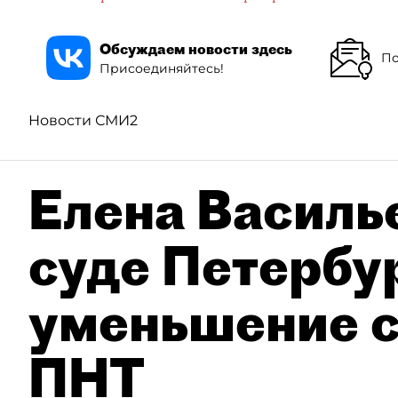
Обсуждаем новости здесь
По
Присоединяйтесь!
Новости СМИ2
Елена Василье
суде Петербу
уменьшение с
ПНТ