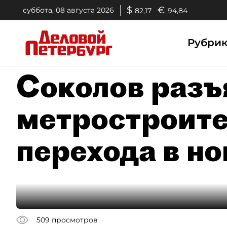
$
€
суббота, 08 августа 2026
82,17
94,84
Рубри
Соколов разъ
метростроите
перехода в н
509
просмотров