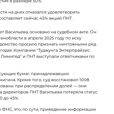
тия в размере 50%.
ти на днях отказался удовлетворить
составляет сейчас 45% акций ПНТ.
ет Васильева, основано на судебном акте. Он
нобласти в апреле 2025 году по иску
едомство просило признать ничтожными ряд
 годах. Компании "Туджунга Энтерпрайзис
с Лимитед" и ПНТ выступали ответчиками по
сующих бумаг, принадлежавших
гина. Кроме того, суд восстановил 1008
рованы при распределении долей — они
та директоров ПНТ Васильева потеряла статус
0 до 45%.
 ФНС, это, по сути, приведение информации