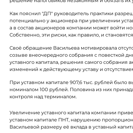
решение налоговиков незаконным и обязать их
Как пояснил "ДП" руководитель практики разре
потенциально у акционера при увеличении уста
а в состав акционеров компании может войти н
Собственно, эти риски, как правило, и становят
Своё обращение Васильева мотивировала отсут
созыве внеочередного собрания с повесткой дн
уставного капитала, решения самого собрания а
изменений к действующему уставу и отсутствием
При уставном капитале 907,6 тыс. рублей было
номиналом 100 рублей. Половина из них принадл
контроля над терминалом.
Увеличение уставного капитала компании прив
уставном капитале ПНТ, нарушению пропорцион
Васильевой размеру её вклада в уставный капит