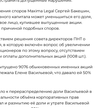
 устранить допущенные нарушения.
шения споров Maxima Legal Сергей Бакешин,
вного капитала может уменьшиться его доля,
овое лицо, купившее выпущенные акции.
ся причиной подобных споров.
ствием решения совета директоров ПНТ о
я, в которую включён вопрос об увеличении
кционеров по этому вопросу, отсутствием
 оплаты дополнительных акций (1008 шт.).
 выпущено 9076 обыкновенных именных акций
ежала Елене Васильевой, что давало ей 50%
ело к перераспределению доли Васильевой в
альности объёма корпоративных прав
ал и размытию её доли и утрате Васильевой