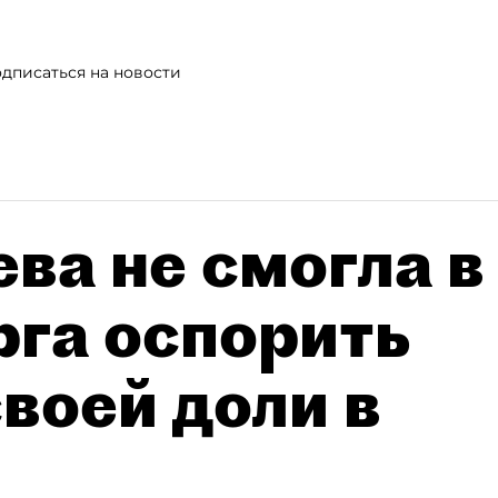
дписаться на новости
ва не смогла в
рга оспорить
воей доли в