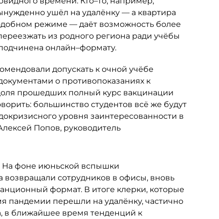
овидного времени. Кто–то, например,
ынужденно ушёл на удалёнку — а квартира
 подобном режиме — даёт возможность более
переезжать из родного региона ради учёбы
т подчинена онлайн–формату.
омендовали допускать к очной учёбе
 документами о противопоказаниях к
 доля прошедших полный курс вакцинации
оворить: большинство студентов всё же будут
 докризисного уровня заинтересованности в
Алексей Попов, руководитель
. На фоне июньской вспышки
а возвращали сотрудников в офисы, вновь
анционный формат. В итоге клерки, которые
мя пандемии перешли на удалёнку, частично
, в ближайшее время тенденций к