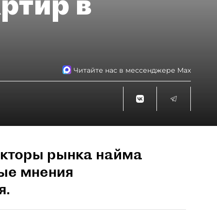
артир в
Читайте нас в мессенджере Max
акторы рынка найма
ые мнения
я.