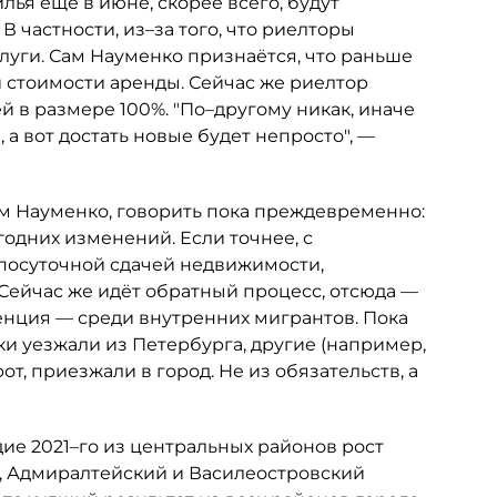
лья ещё в июне, скорее всего, будут
 частности, из–за того, что риелторы
луги. Сам Науменко признаётся, что раньше
 стоимости аренды. Сейчас же риелтор
й в размере 100%. "По–другому никак, иначе
 а вот достать новые будет непросто", —
м Науменко, говорить пока преждевременно:
одних изменений. Если точнее, с
посуточной сдачей недвижимости,
Сейчас же идёт обратный процесс, отсюда —
денция — среди внутренних мигрантов. Пока
и уезжали из Петербурга, другие (например,
т, приезжали в город. Не из обязательств, а
одие 2021–го из центральных районов рост
, Адмиралтейский и Василеостровский