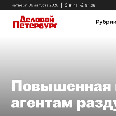
$
€
четверг, 06 августа 2026
81,41
94,06
Рубри
Повышенная 
агентам раз