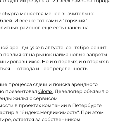
это худший результат из всех районов города.
ербурга меняется менее значительно:
лей. И всё же тот самый "горячий"
 элитных районов ещё есть шансы на
ной аренды, уже в августе–сентябре решит
но повлияют на рынок найма новые запреты
нировавшихся. Но и о первых, и о вторых в
ься — отсюда и неопределённость.
ие процесса сдачи и поиска арендного
но презентовал
Glorax
. Девелопер объявил о
ренды жилья с сервисом
ости в проектах компании в Петербурге
вартир в "Яндекс.Недвижимость". При этом
тире, остается за собственником.