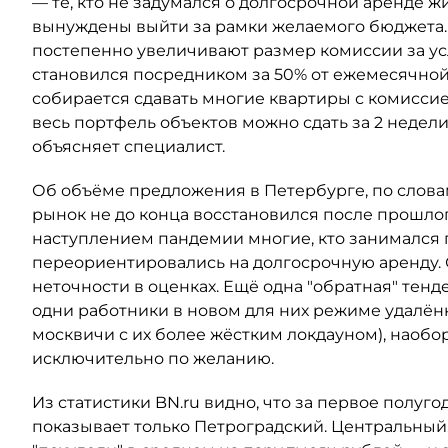
— те, кто не задумался о долгосрочной аренде жи
вынуждены выйти за рамки желаемого бюджета. В
постепенно увеличивают размер комиссии за ус
становился посредником за 50% от ежемесячной
собирается сдавать многие квартиры с комиссие
весь портфель объектов можно сдать за 2 недели,
объясняет специалист.
Об объёме предложения в Петербурге, по слова
рынок не до конца восстановился после прошлог
наступлением пандемии многие, кто занимался 
переориентировались на долгосрочную аренду. 
неточности в оценках. Ещё одна "обратная" тен
одни работники в новом для них режиме удалёнк
москвичи с их более жёстким локдауном), наоборо
исключительно по желанию.
Из статистики BN.ru видно, что за первое полуг
показывает только Петроградский. Центральный