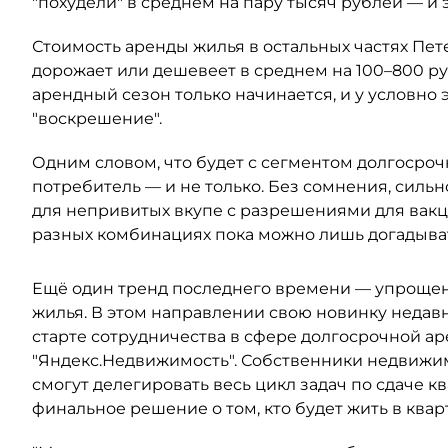
"похудели" в среднем на пару тысяч рублей — и 
Стоимость аренды жилья в остальных частях Пет
дорожает или дешевеет в среднем на 100–800 руб
арендный сезон только начинается, и у условно
"воскрешение".
Одним словом, что будет с сегментом долгосроч
потребитель — и не только. Без сомнения, силь
для непривитых вкупе с разрешениями для вакци
разных комбинациях пока можно лишь догадыват
Ещё один тренд последнего времени — упрощен
жилья. В этом направлении свою новинку недав
старте сотрудничества в сфере долгосрочной а
"Яндекс.Недвижимость". Собственники недвижим
смогут делегировать весь цикл задач по сдаче к
финальное решение о том, кто будет жить в квар