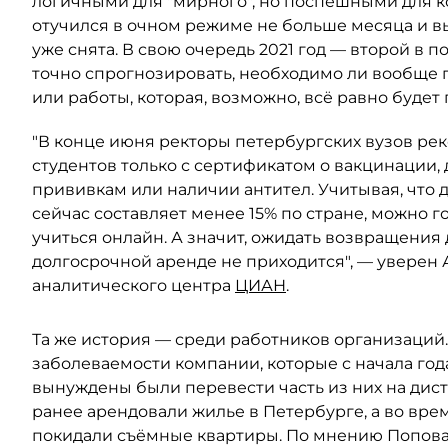
логичными для "мирного", но поспешными для к
отучился в очном режиме не больше месяца и в
уже снята. В свою очередь 2021 год — второй в
точно спрогнозировать, необходимо ли вообще 
или работы, которая, возможно, всё равно буде
"В конце июня ректоры петербургских вузов рек
студентов только с сертификатом о вакцинации,
прививкам или наличии антител. Учитывая, что
сейчас составляет менее 15% по стране, можно г
учиться онлайн. А значит, ожидать возвращения
долгосрочной аренде не приходится", — уверен 
аналитического центра
ЦИАН
.
Та же история — среди работников организаций
заболеваемости компании, которые с начала год
вынуждены были перевести часть из них на дист
ранее арендовали жилье в Петербурге, а во вре
покидали съёмные квартиры. По мнению Попова