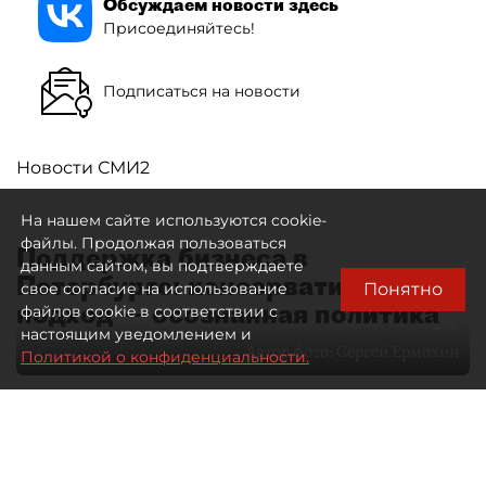
Обсуждаем новости здесь
Присоединяйтесь!
Подписаться на новости
Новости СМИ2
На нашем сайте используются cookie-
файлы. Продолжая пользоваться
Поддержка бизнеса в
данным сайтом, вы подтверждаете
Петербурге: консервативный
Понятно
свое согласие на использование
подход — осознанная политика
файлов cookie в соответствии с
настоящим уведомлением и
Автор фото:
Сергей Ермохин
Политикой о конфиденциальности.
27 мая 2026
12:34
4400
Читайте нас в мессенджере Max
Евгения Иванова