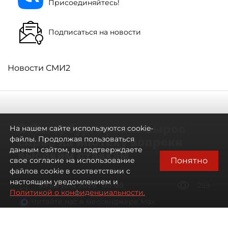
Присоединяйтесь!
Подписаться на новости
Новости СМИ2
В Петербурге резко вырос
На нашем сайте используются cookie-
спрос на ипотеку вопреки
файлы. Продолжая пользоваться
данным сайтом, вы подтверждаете
высоким ставкам
Понятно
свое согласие на использование
файлов cookie в соответствии с
настоящим уведомлением и
09 августа 2026
00:05
259
Политикой о конфиденциальности.
Читайте нас в мессенджере Max
Евгений Петров