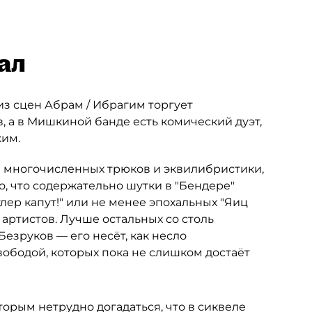
ал
 из сцен Абрам / Ибрагим торгует
 а в Мишкиной банде есть комический дуэт,
им.
и многочисленных трюков и эквилибристики,
о, что содержательно шутки в "Бендере"
лер капут!" или не менее эпохальных "Яиц
а артистов. Лучше остальных со столь
зруков — его несёт, как несло
вободой, которых пока не слишком достаёт
торым нетрудно догадаться, что в сиквеле