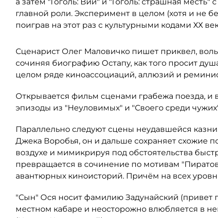
а затем "Гоголь: Вий" и "Гоголь: страшная мест
главной роли. Эксперимент в целом (хотя и не бе
поиграв на этот раз с культурными кодами ХХ век
Сценарист Олег Маловичко пишет приквел, воль
сочиняя биографию Остапу, как того просит душ
целом ряде киноассоциаций, аллюзий и ремини
Открывается фильм сценами грабежа поезда, и 
эпизоды из "Неуловимых" и "Своего среди чужих"
Параллельно следуют сцены неудавшейся казни 
Джека Воробья, он и дальше сохраняет схожие п
воздухе и мимикрируя под обстоятельства быст
превращается в сочинение по мотивам "Пиратов 
авантюрных киноисторий. Причём на всех уровн
"Сын" Ося носит фамилию Задунайский (привет 
местном кабаре и неосторожно влюбляется в не