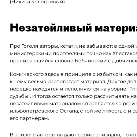
(Никита Кологривый).
Незатейливый матери
Про Гоголя авторы, кстати, не забывают: в одной
министерскими портфелями точно как Хлестаков,
препирающийся словно Бобчинский с Добчинск
Комического здесь в принципе с избытком, как 
к чему весьма располагает материал. Другое дел
нередко находятся и исполняются на уровне "Гит
судьбы". И тогда остаётся только рассчитывать н
незатейливым материалом справляется Сергей Бе
ильфопетровского Остапа, с той же лихостью и с
его партнёрам.
В эпилоге авторы выдают серию эпизодов, по ко