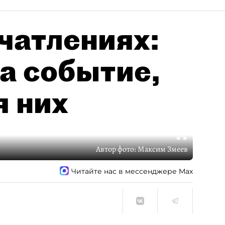
чатлениях:
а событие,
я них
Автор фото:
Максим Змеев
Читайте нас в мессенджере Max