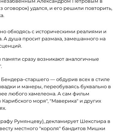
ь" с незабвенным Александром Петровым в
з оговорок) удался, и его решили повторить,
а.
но обходясь с историческими реалиями и
а. А душа просит размаха, замешанного на
сценций.
в памяти сразу возникают аналогичные
.
Бендера–старшего — обдурив всех в стиле
овадки и манеры, переобуваясь буквально в
рее любого хамелеона. А сам фильм
Карибского моря", "Маверика" и других
ях.
графу Румянцеву), декламирует Шекспира в
весту местного "короля" бандитов Мишки