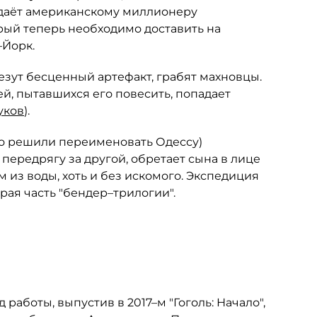
даёт американскому миллионеру
ый теперь необходимо доставить на
–Йорк.
везут бесценный артефакт, грабят махновцы.
ей, пытавшихся его повесить, попадает
уков
).
то решили переименовать Одессу)
передрягу за другой, обретает сына в лице
 из воды, хоть и без искомого. Экспедиция
рая часть "бендер–трилогии".
работы, выпустив в 2017–м "Гоголь: Начало",