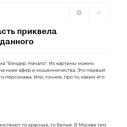
асть приквела
дданного
ма "Бендер: Начало". Из картины можно
 на ниве афер и мошенничества. Это первый
 персонажа. Или, точнее, про то, каким его
инствуют то красные, то белые. В Москве тем