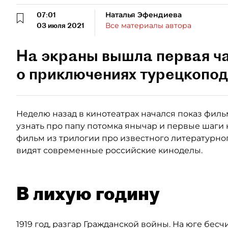
07:01
Наталья Эфендиева
03 июля 2021
Все материалы автора
На экраны вышла первая ч
о приключениях турецкопо
Неделю назад в кинотеатрах начался показ филь
узнать про папу потомка янычар и первые шаги
фильм из трилогии про известного литературного
видят современные российские киноделы.
В лихую годину
1919 год, разгар Гражданской войны. На юге бесч