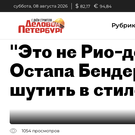
$
€
суббота, 08 августа 2026
82,17
94,84
Рубри
"Это не Рио–
Остапа Бенде
шутить в стил
1054
просмотров