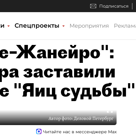
Подписаться
ки
Спецпроекты
Мероприятия
Реклам
де–Жанейро":
ра заставили
е "Яиц судьбы"
Автор фото:
Деловой Петербург
Читайте нас в мессенджере Max