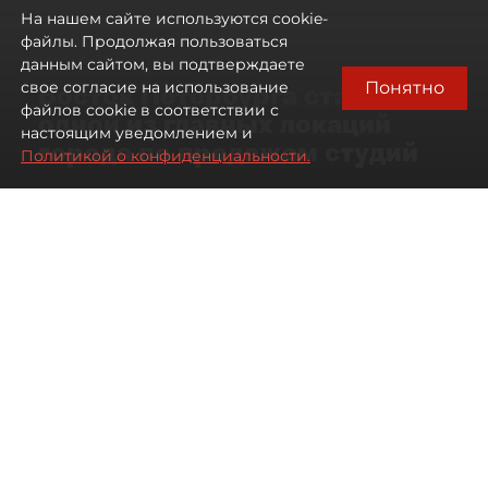
На нашем сайте используются cookie-
файлы. Продолжая пользоваться
данным сайтом, вы подтверждаете
Понятно
свое согласие на использование
Восток Петербурга стал
файлов cookie в соответствии с
одной из главных локаций
настоящим уведомлением и
города по продажам студий
Политикой о конфиденциальности.
09 августа 2026
00:05
205
Читайте нас в мессенджере Max
Артемий Анин
Все материалы автора
Автор фото:
Мартьян Фролов
Территория разделена Невой
и железными дорогами, но рынок
новостроек здесь работает почти