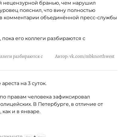
ой нецензурной бранью, чем нарушил
уровец пояснил, что вину полностью
но в комментарии объединённой пресс-службы
оллеги разбираются с
Автор: vk.com/mbknorthwest
реста на 3 суток.
 по правам человека зафиксировал
лицейских. В Петербурге, в отличие от
 как и в январе.
и нажмите
+