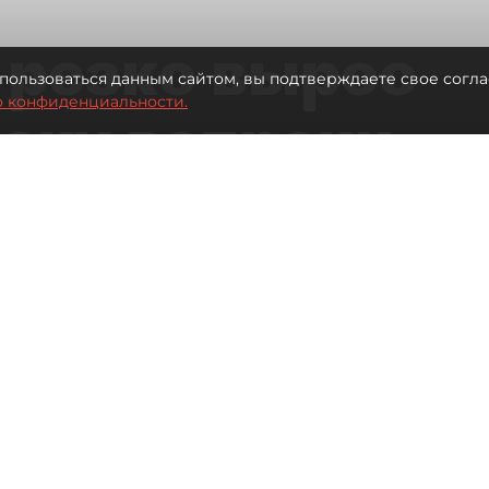
 резко вырос
пользоваться данным сайтом, вы подтверждаете свое согла
о конфиденциальности.
теку вопреки
вкам
Читайте нас в мессенджере Max
а на ипотеку в