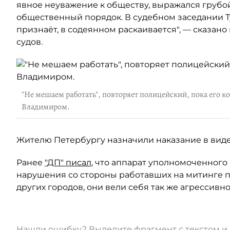
явное неуважение к обществу, выражался груб
общественный порядок. В судебном заседании Т
признаёт, в содеянном раскаивается", — сказа
судов.
"Не мешаем работать", повторяет полицейский, пока его к
Владимиром.
Жителю Петербургу назначили наказание в виде а
Ранее
"ДП" писал
, что аппарат уполномоченного
нарушения со стороны работавших на митинге по
других городов, они вели себя так же агрессивно,
Нашли ошибку? Выделите фрагмент с текстом 