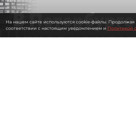
В Петербурге
На нашем сайте используются cookie-файлы. Продолжая 
соответствии с настоящим уведомлением и
Политикой 
спрос на ипо
высоким ста
228
просмотров
00:05
Евгений Петров
09 августа 2026
Все материалы автора
Банки заметили рост спрос