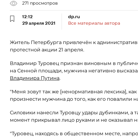
271
просмотров
12:12
dp.ru
29 апреля 2021
Все материалы автора
Житель Петербурга привлечён к административ
протестной акции 21 апреля.
Владимир Туровец признан виновным в публично
на Сенной площади, мужчина негативно высказа
Владимира Путина
.
"Меня зовут так же [ненормативная лексика], к
произнести мужчина до того, как его повалили н
Силовики нанесли Туровцу удары дубинками, а т
момент прикрывал лицо руками и не оказывал н
"Туровец, находясь в общественном месте, нап