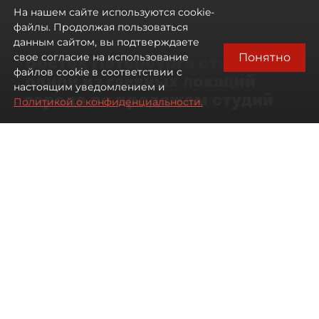
На нашем сайте используются cookie-
файлы. Продолжая пользоваться
данным сайтом, вы подтверждаете
Понятно
свое согласие на использование
Восток Петербурга стал
файлов cookie в соответствии с
одной из главных локаций
настоящим уведомлением и
города по продажам студий
Политикой о конфиденциальности.
09 августа 2026
00:05
209
Читайте нас в мессенджере Max
Артемий Анин
Все материалы автора
Автор фото:
Мартьян Фролов
Территория разделена Невой
и железными дорогами, но рынок
новостроек здесь работает почти