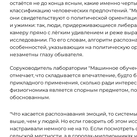
остаётся не до конца ясным, какие именно черт
классификацию человеческих предпочтений. "Мы
они свидетельствуют о политической ориентац
и ужимки: так, люди, придерживающиеся либерал
камеру прямо с лёгким удивлением и реже выра
исследовании. По его словам, алгоритм распозн
особенностей, указывающих на политическую ор
незаметны глазу обывателя.
Соруководитель лаборатории "Машинное обуче
отмечает, что складывается впечатление, будто б
прикладного применения, сколько ради интереса.
физиогномика является спорным предметом, по
обоснованным.
"Что касается распознавания эмоций, то систем
выше, чем у людей. Но если говорить об этом и
настраивали немного не на то. Если посмотреть 
сельской местности, а в городах–миллионниках 