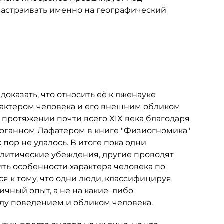
настраивать именно на географический
казать, что относить её к лженауке
рактером человека и его внешним обликом
а протяжении почти всего XIX века благодаря
ганном Лафатером в книге "Физиогномика"
х пор не удалось. В итоге пока одни
олитические убеждения, другие проводят
ть особенности характера человека по
я к тому, что одни люди, классифицируя
ичный опыт, а не на какие–либо
ду поведением и обликом человека.