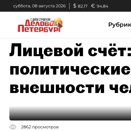
$
€
суббота, 08 августа 2026
82,17
94,84
Рубри
Лицевой счёт:
политические
внешности че
2862
просмотров