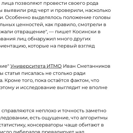
ы лица позволяют провести своего рода
 выявили ряд черт и проверили, насколько
ии. Особенно выделялось положение головы
ьных ценностей, как правило, смотрели в
жали отвращение", — пишет Косински в
авания лиц обнаружил много других
иентацию, которые на первый взгляд
ние"
Университета ИТМО
Иван Сметанников
ы статья писалась не столько ради
 Кроме того, пока остаётся фактом, что
этому и исследование выглядит не вполне
ы справляются неплохо и точность заметно
сследовании, есть ощущение, что алгоритмы
статистику, консерваторы чаще обитают в
число либералов превалирует над