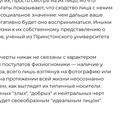
их, просто смотря на их лицо, но что
таты показывают, что сходство лица с неким
 социальное значение: чем дальше ваше
негативно будет оно восприниматься. Иными
изки к их собственному представлению о
ов, учёный из Принстонского университета
о черты никак не связаны с характером
х постулатов физиогномики — наличие у
а, всего лишь взглянув на фотографию или
 на протяжении всей жизни неосознанно
ем, как выглядят их типичные носители.
чных "злых", "добрых" и нейтральных черт
будет своеобразным "идеальным лицом".