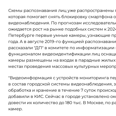
Схемы распознавания лиц уже распространены п
которая помогает снять блокировку смартфона о
видеонаблюдения. По прогнозам исследовательс
ожидается рост на рынке подобных систем к 2024 
Петербурге первые умные камеры, узнающие про
года. А в августе 2019–го функцией распознаван
рассказали "ДП" в комитете по информатизации 
функционалом видеоидентификации лиц оснащены
камеры размещены на входах в парадные жилых 
местах проведения массовых культурных мероп
"Видеоинформация с устройств мониторинга пе
в состав городской системы видеонаблюдения, 
обработка и хранение в течение 7 суток происхо
добавили в КИС. Сейчас в городе установлено око
довести их количество до 180 тыс. В Москве, по 
камер.