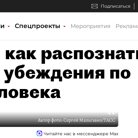
Подписаться
ки
Спецпроекты
Мероприятия
Реклам
 как распознат
 убеждения по
ловека
Автор фото:
Сергей Мальгавко/ТАСС
Читайте нас в мессенджере Max