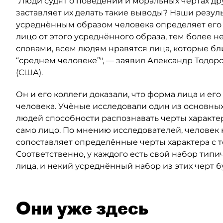
"Люди судят о поведении и моральных чертах друг
заставляет их делать такие выводы? Наши резуль
усреднённым образом человека определяет его
лицо от этого усреднённого образа, тем более 
словами, всем людям нравятся лица, которые бл
“среднем человеке”", — заявил Александр Тодор
(США).
Он и его коллеги доказали, что форма лица и ег
человека. Учёные исследовали один из основны
людей способности распознавать черты характер
само лицо. По мнению исследователей, человек
сопоставляет определённые черты характера с т
Соответственно, у каждого есть свой набор типи
лица, и некий усреднённый набор из этих черт 
Они уже здесь