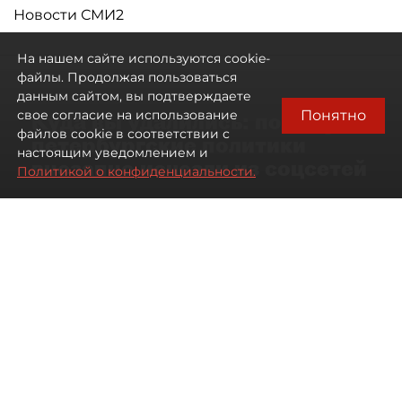
Новости СМИ2
На нашем сайте используются cookie-
файлы. Продолжая пользоваться
данным сайтом, вы подтверждаете
Понятно
свое согласие на использование
Куда вы удалились: почему
файлов cookie в соответствии с
петербургские политики
настоящим уведомлением и
внезапно исчезли из соцсетей
Политикой о конфиденциальности.
Политологи объяснили исход депутатов
из соцсетей в Петербурге зачисткой
контента
05 августа 2026
17:00
975
Читайте нас в мессенджере Max
Раиса Малиновская
Все материалы автора