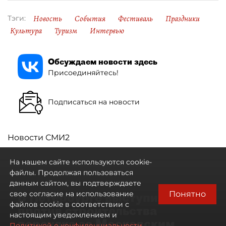
Новость
События
Фестиваль
Праздники
Тэги:
Культура
Туризм
Интервью
Обсуждаем новости здесь
Присоединяйтесь!
Подписаться на новости
Новости СМИ2
На нашем сайте используются cookie-
файлы. Продолжая пользоваться
данным сайтом, вы подтверждаете
Понятно
свое согласие на использование
В Петербурге выступили
файлов cookie в соответствии с
против строительства
настоящим уведомлением и
переулка за Московским
Политикой о конфиденциальности.