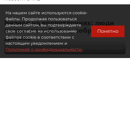
На нашем сайте используются cookie-
файлы. Продолжая пользоваться
Бизнес на впечатлениях: люди
данным сайтом, вы подтверждаете
платят за событие, собранное
Понятно
свое согласие на использование
для них
файлов cookie в соответствии с
настоящим уведомлением и
Автор фото:
Максим Змеев
Политикой о конфиденциальности.
04 августа 2026
15:51
4647
Читайте нас в мессенджере Max
dp.ru
Все материалы автора
Летний календарь событий
обогатился во многих регионах.
Сегмент сегодня привлекателен как
для культурных институтов, так и для