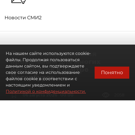
Новости СМИ2
Летний сезон оказался
На нашем сайте используются cookie-
провальным для многих
файлы. Продолжая пользоваться
данным сайтом, вы подтверждаете
ресторанов в центре
Понятно
свое согласие на использование
Петербурга
файлов cookie в соответствии с
настоящим уведомлением и
Политикой о конфиденциальности.
06 августа 2026
00:00
2058
Читайте нас в мессенджере Max
Дарья Дмитриева
Все материалы автора