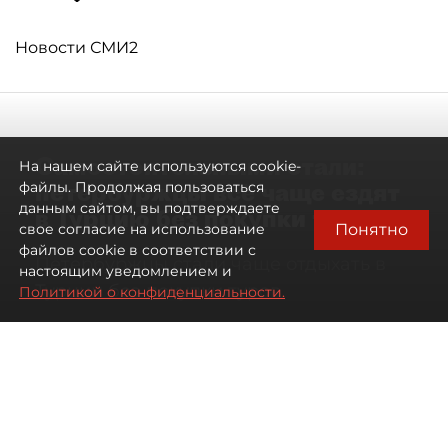
Новости СМИ2
Самостоятельными стали:
На нашем сайте используются cookie-
петербуржцы всё чаще ездят
файлы. Продолжая пользоваться
данным сайтом, вы подтверждаете
в Турцию без покупки туров
Понятно
свое согласие на использование
файлов cookie в соответствии с
Петербуржцы стали чаще отдыхать в
настоящим уведомлением и
Турции без покупки туров
Политикой о конфиденциальности.
08 августа 2026
00:05
764
Читайте нас в мессенджере Max
Дарья Дмитриева
Все материалы автора