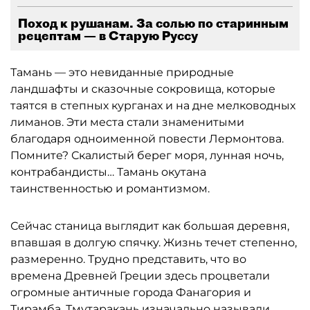
Поход к рушанам. За солью по старинным
рецептам — в Старую Руссу
Тамань — это невиданные природные
ландшафты и сказочные сокровища, которые
таятся в степных курганах и на дне мелководных
лиманов. Эти места стали знаменитыми
благодаря одноименной повести Лермонтова.
Помните? Скалистый берег моря, лунная ночь,
контрабандисты… Тамань окутана
таинственностью и романтизмом.
Сейчас станица выглядит как большая деревня,
впавшая в долгую спячку. Жизнь течет степенно,
размеренно. Трудно представить, что во
времена Древней Греции здесь процветали
огромные античные города Фанагория и
Тирамба. Тмутаракань изначально называли