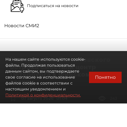
Подписаться на новости
Новости СМИ2
Новостройки Васильевского
На нашем сайте используются cookie-
острова сместили центр
файлы. Продолжая пользоваться
данным сайтом, вы подтверждаете
Петербурга к Финскому
Понятно
свое согласие на использование
заливу
файлов cookie в соответствии с
настоящим уведомлением и
Политикой о конфиденциальности.
07 августа 2026
01:04
243
Читайте нас в мессенджере Max
Артемий Анин
Все материалы автора