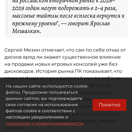
на российском вторичном рынке к 2028–
2029 годам могут подорожать в 2–4 раза,
массовые тайтлы после всплеска вернутся к
прежнему уровню", — говорит Ярослав
Мешалкин.
Сергей Мезин отмечает, что сам по себе отказ от
дисков вряд ли окажет существенное влияние
на продажи новых игровых консолей уже без
дисководов. История рынка ПК показывает, что
отказ от физических носителей сам по себе не
приводит к сокращению спроса. Напротив,
На нашем сайте используются cookie-
переход на цифровую дистрибуцию сделал
файлы. Продолжая пользоваться
данным сайтом, вы подтверждаете
рынок более открытым для независимых
Понятно
свое согласие на использование
разработчиков, которые получили возможность
файлов cookie в соответствии с
выпускать игры без затрат на производство и
настоящим уведомлением и
распространение физических копий, уверен
Политикой о конфиденциальности.
эксперт.