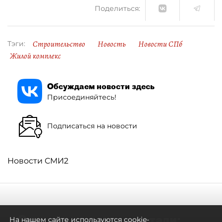
Поделиться:
Строительство
Новость
Новости СПб
Тэги:
Жилой комплекс
Обсуждаем новости здесь
Присоединяйтесь!
Подписаться на новости
Новости СМИ2
Самостоятельными стали:
На нашем сайте используются cookie-