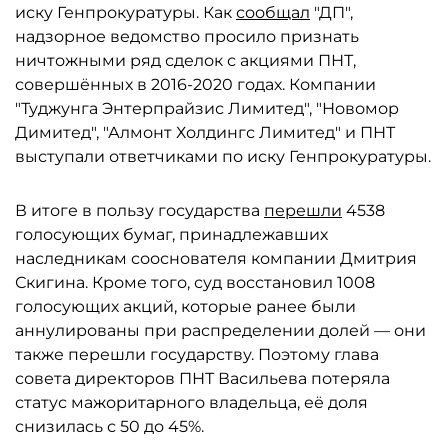
иску Генпрокуратуры. Как
сообщал
"ДП",
надзорное ведомство просило признать
ничтожными ряд сделок с акциями ПНТ,
совершённых в 2016-2020 годах. Компании
"Туджунга Энтерпрайзис Лимитед", "Новомор
Димитед", "Алмонт Холдингс Лимитед" и ПНТ
выступали ответчиками по иску Генпрокуратуры.
В итоге в пользу государства
перешли
4538
голосующих бумаг, принадлежавших
наследникам сооснователя компании Дмитрия
Скигина. Кроме того, суд восстановил 1008
голосующих акций, которые ранее были
аннулированы при распределении долей — они
также перешли государству. Поэтому глава
совета директоров ПНТ Васильева потеряла
статус мажоритарного владельца, её доля
снизилась с 50 до 45%.