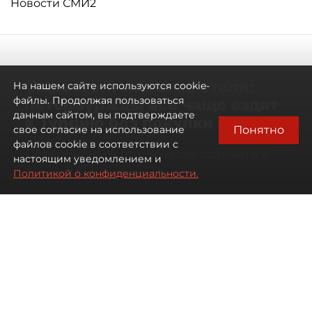
Новости СМИ2
Самостоятельными стали:
На нашем сайте используются cookie-
петербуржцы всё чаще ездят
файлы. Продолжая пользоваться
данным сайтом, вы подтверждаете
в Турцию без покупки туров
Понятно
свое согласие на использование
файлов cookie в соответствии с
Петербуржцы стали чаще отдыхать в
настоящим уведомлением и
Турции без покупки туров
Политикой о конфиденциальности.
08 августа 2026
00:05
1102
Читайте нас в мессенджере Max
Дарья Дмитриева
Все материалы автора