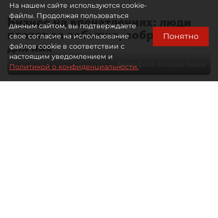
На нашем сайте используются cookie-
файлы. Продолжая пользоваться
Бизнес на впечатлениях: люди
данным сайтом, вы подтверждаете
платят за событие, собранное
Понятно
свое согласие на использование
для них
файлов cookie в соответствии с
настоящим уведомлением и
Автор фото:
Максим Змеев
Политикой о конфиденциальности.
04 августа 2026
15:51
1624
Читайте нас в мессенджере Max
dp.ru
Все материалы автора
Летний календарь событий
обогатился во многих регионах.
Сегмент сегодня привлекателен как
для культурных институтов, так и для
бизнеса из "непрофильных" сфер.