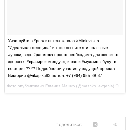
Участвуйте в #реалити телеканала #Mtelevision
"Идеальная женщина" и тоже освоите эти полезные
#уроки, ведь #растяжка просто необходима для женского
здоровья #врачирекомендуют, и ваши #мужчины будут в
восторге ???? Подробности участия у ведущей проекта
Виктории @vikapika83 по тел. +7 (964) 955-89-37
Фото опубликовано Евгения Машко (@mashko_evgenia)
Окт 19 2015 в 9:25 PDT
Поделиться: