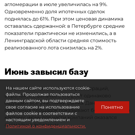
агломерации в июле увеличилась на 9%.
Одновременно доля ипотечных сделок
поднялась до 61%. При этом ценовая динамика
оставалась сдержанной: в Петербурге средние
показатели практически не изменились, а в
Ленинградской области средняя стоимость
реализованного лота снизилась на 2%.
Июнь завысил базу
На нашем сайте используются cookie-
Положительная статистика регистраций,
файлы. Продолжая пользоваться
впрочем, не означает, что рост одинаково
данным сайтом, вы подтверждаете
ощущают все участники рынка. Данные
Понятно
свое согласие на использование
отдельных площадок показывают более сложную
файлов cookie в соответствии с
картину: июнь для части компаний оказался
настоящим уведомлением и
аномально активным.
Политикой о конфиденциальности.