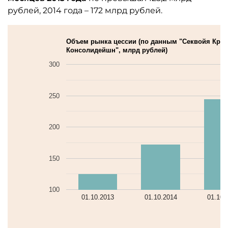
рублей, 2014 года – 172 млрд рублей.
Объем рынка цессии (по данным "Секвойя Кред
Консолидейшн", млрд рублей)
300
250
200
150
100
01.10.2013
01.10.2014
01.10.