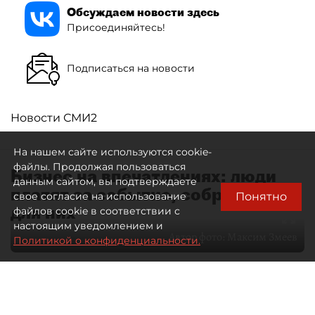
Обсуждаем новости здесь
Присоединяйтесь!
Подписаться на новости
Новости СМИ2
На нашем сайте используются cookie-
файлы. Продолжая пользоваться
Бизнес на впечатлениях: люди
данным сайтом, вы подтверждаете
платят за событие, собранное
Понятно
свое согласие на использование
для них
файлов cookie в соответствии с
настоящим уведомлением и
Автор фото:
Максим Змеев
Политикой о конфиденциальности.
04 августа 2026
15:51
820
Читайте нас в мессенджере Max