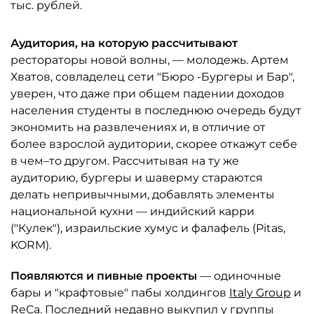
тыс. рублей.
Аудитория, на которую рассчитывают
рестораторы новой волны, — молодежь. Артем
Хватов, совладелец сети "Бюро -Бургеры и Бар",
уверен, что даже при общем падении доходов
населения студенты в последнюю очередь будут
экономить на развлечениях и, в отличие от
более взрослой аудитории, скорее откажут себе
в чем–то другом. Рассчитывая на ту же
аудиторию, бургеры и шаверму стараются
делать непривычными, добавлять элементы
национальной кухни — индийский карри
("Кулек"), израильские хумус и фалафель (Pitas,
KORM).
Появляются и пивные проекты
— одиночные
бары и "крафтовые" пабы холдингов
Italy Group
и
ReCa
. Последний недавно выкупил у группы