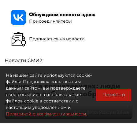
Обсуждаем новости здесь
Присоединяйтесь!
Подписаться на новости
Новости СМИ2
На нашем сайте используются cookie-
файлы. Продолжая пользоваться
Бизнес на впечатлениях: люди
данным сайтом, вы подтверждаете
платят за событие, собранное
Понятно
свое согласие на использование
для них
файлов cookie в соответствии с
настоящим уведомлением и
Автор фото:
Максим Змеев
Политикой о конфиденциальности.
04 августа 2026
15:51
3570