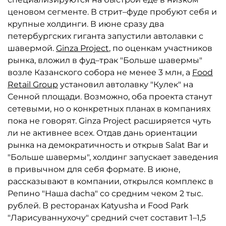
ценовом сегменте. В стрит–фуде пробуют себя и
крупные холдинги. В июне сразу два
петербургских гиганта запустили автолавки с
шавермой.
Ginza Project
, по оценкам участников
рынка, вложил в фуд–трак "Больше шавермы"
возле Казанского собора не менее 3 млн, а
Food
Retail Group
установил автолавку "Кулек" на
Сенной площади. Возможно, оба проекта станут
сетевыми, но о конкретных планах в компаниях
пока не говорят. Ginza Project расширяется чуть
ли не активнее всех. Отдав дань ориентации
рынка на демократичность и открыв Salat Bar и
"Больше шавермы", холдинг запускает заведения
в привычном для себя формате. В июне,
рассказывают в компании, открылся комплекс в
Репино "Наша dacha" со средним чеком 2 тыс.
рублей. В ресторанах Katyusha и Food Park
"Ларисуваннухочу" средний счет составит 1–1,5