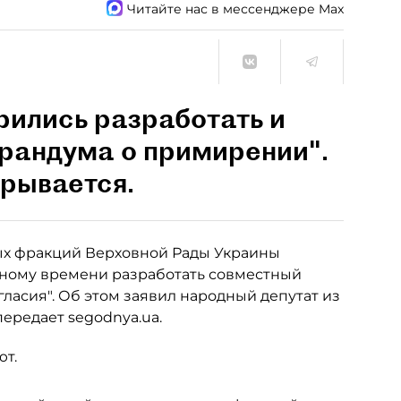
Читайте нас в мессенджере Max
рились разработать и
рандума о примирении".
крывается.
ых фракций Верховной Рады Украины
стному времени разработать совместный
гласия". Об этом заявил народный депутат из
ередает segodnya.ua.
ют.