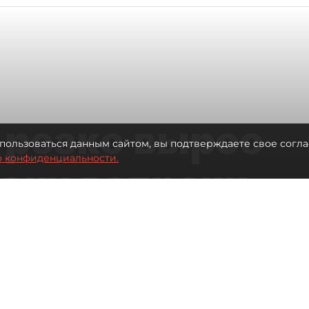
 резко вырос
пользоваться данным сайтом, вы подтверждаете свое согла
о конфиденциальности.
теку вопреки
вкам
Читайте нас в мессенджере Max