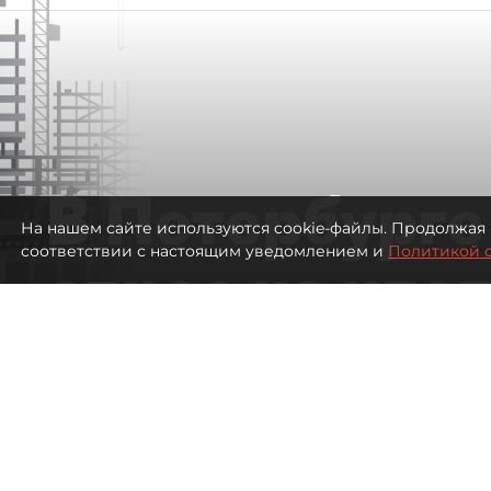
В Петербурге
На нашем сайте используются cookie-файлы. Продолжая 
соответствии с настоящим уведомлением и
Политикой 
спрос на ипо
высоким ста
537
просмотров
00:05
Евгений Петров