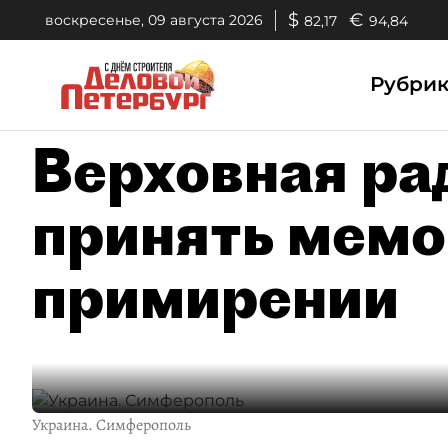
$
€
воскресенье, 09 августа 2026
82,17
94,84
Рубри
Верховная ра
принять мемо
примирении
Украина. Симферополь