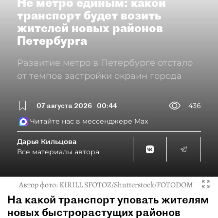
Не метро единым: какой
транспорт будет возить
жителей новых районов
Петербурга
Развитие метро в Петербурге отстало
от темпов застройки окраин города
07 августа 2026
00:44
436
Читайте нас в мессенджере Max
Дарья Кильцова
Все материалы автора
Автор фото:
KIRILL SFOTOZ/Shutterstock/FOTODOM
На какой транспорт уповать жителям
новых быстрорастущих районов