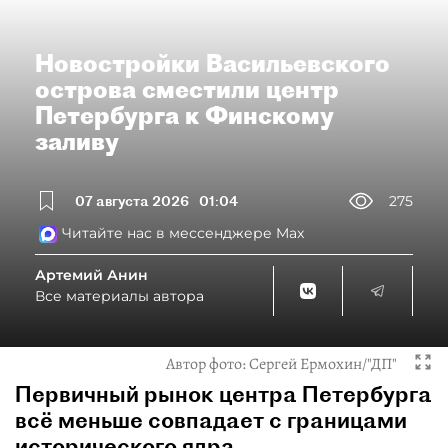
Новостройки Васильевского
острова сместили центр
Петербурга к Финскому
заливу
07 августа 2026
01:04
275
Читайте нас в мессенджере Max
Артемий Анин
Все материалы автора
Автор фото:
Сергей Ермохин/"ДП"
Первичный рынок центра Петербурга
всё меньше совпадает с границами
исторического ядра.