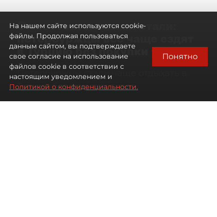
Самостоятельными стали:
На нашем сайте используются cookie-
петербуржцы всё чаще ездят
файлы. Продолжая пользоваться
данным сайтом, вы подтверждаете
в Турцию без покупки туров
Понятно
свое согласие на использование
файлов cookie в соответствии с
Петербуржцы стали чаще отдыхать в
настоящим уведомлением и
Турции без покупки туров
Политикой о конфиденциальности.
08 августа 2026
00:05
735
Читайте нас в мессенджере Max
Дарья Дмитриева
Все материалы автора
Автор фото:
Михаил Тихонов / "ДП"
Петербуржцы стали чаще