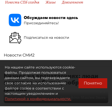
Новости СПб сегодня
Жилье
Девелопмент
Обсуждаем новости здесь
Присоединяйтесь!
Подписаться на новости
Новости СМИ2
На нашем сайте используются cookie-
файлы. Продолжая пользоваться
Бизнес на впечатлениях: люди
данным сайтом, вы подтверждаете
платят за событие, собранное
Понятно
свое согласие на использование
для них
файлов cookie в соответствии с
настоящим уведомлением и
Автор фото:
Максим Змеев
Политикой о конфиденциальности.
04 августа 2026
15:51
4376