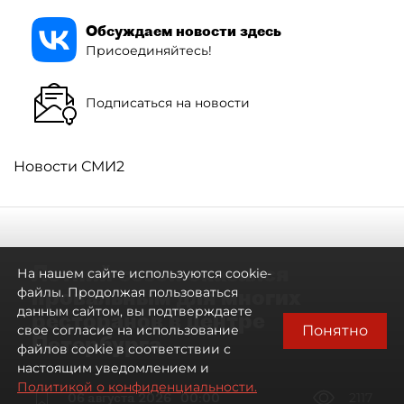
Обсуждаем новости здесь
Присоединяйтесь!
Подписаться на новости
Новости СМИ2
Летний сезон оказался
На нашем сайте используются cookie-
провальным для многих
файлы. Продолжая пользоваться
данным сайтом, вы подтверждаете
ресторанов в центре
Понятно
свое согласие на использование
Петербурга
файлов cookie в соответствии с
настоящим уведомлением и
Политикой о конфиденциальности.
06 августа 2026
00:00
2117