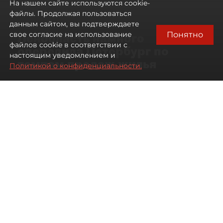
На нашем сайте используются cookie-
файлы. Продолжая пользоваться
данным сайтом, вы подтверждаете
Понятно
свое согласие на использование
Ленобласть намного
файлов cookie в соответствии с
опередила Петербург по
настоящим уведомлением и
темпам продаж жилья
Политикой о конфиденциальности.
07 августа 2026
17:57
29
Читайте нас в мессенджере Max
Павел Никифоров
Все материалы автора
Автор фото:
Сергей Ермохин / "ДП"
В июле 2026 года зарегистрированные продажи
квартир и апартаментов в новостройках
Петербурга и Ленинградской области выросли