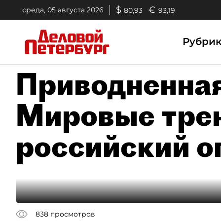
$
€
среда, 05 августа 2026
80,93
93,19
Рубри
Приводненная
Мировые тре
российский о
838
просмотров