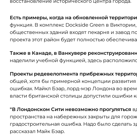
восстановление исторического центра города.
Есть примеры, когда на обновленной территор
функция. В комплекс Dockside Green в Виктории,
общественных зданий входят пекарня и завод п
проекта этот район будет полностью обеспечива
Также в Канаде, в Ванкувере реконструирова
наделили учебной функцией, здесь расположился
Проекты редевелопмента прибрежных террит
общей, хотя бы примерной концепции развития
ошибках. Майкл Бэар, лорд-мэр Лондона во время
власти британской столицы допустили ошибки к
"В Лондонском Сити невозможно прогуляться
в
пространства на набережных закрыты для горожа
градостроительная ошибка. Надо было сделать з
рассказал Майк Бэар.