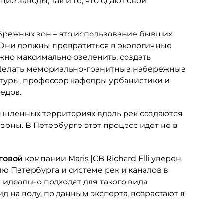
е заводы, так и те, что сдают свои
брежных зон – это использование бывших
Они должны превратиться в экологичные
жно максимально озеленить, создать
 Делать мемориально-гранитные набережные
ктуры, профессор кафедры урбанистики и
едов.
шленных территориях вдоль рек создаются
оны. В Петербурге этот процесс идет не в
нговой
компании Maris |CB Richard Elli уверен,
ю Петербурга и системе рек и каналов в
 идеально подходят для такого вида
д на воду, по данным эксперта, возрастают в