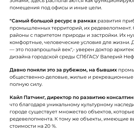
зонами, здесь располагаются как функционирующи
помещения под офисы и иные цели.
"Самый большой ресурс в рамках
развития при
промышленных территорий, их редевелопмент. 
районы с паритетом природы и застройки. Их ну
комфортные, человеческие условия для жизни.
— это позапрошлый век",- уверен доктор архите
дизайна городской среды СПбГАСУ Валерий Неф
Давно поняли это за рубежом, на бывших
промы
общественно-деловые, жилые и рекреационные з
полную силу.
Кайл Патчинг, директор по развитию консалти
что благодаря уникальному культурному наследи
городе существует множество объектов, которые
редевелопмента. К тому же объекты, имеющие ви
стоимости на 20 %.