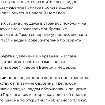
ых стран является развитие всех видов
 размещение пунктов проката водных
ов", - отметил Валерий Нефедов.
ных
странах, но даже в странах с похожим на
научились создавать прибрежные
 жизни. Там, в северных условиях, сделано
диться у воды и содержательно проводить
рбурге
и увлечение мертвыми массами
 отодвигает нас от возможности
 на воде", - уверен Валерий Нефедов.
ании
непосредственно водного пространства.
ствуют плавучие бассейны, где любой
ежем воздухе, рядом оборудованы дощатые
а Горького также открылся дощатый пляж, в
о района по открытию "мобильного пляжа",