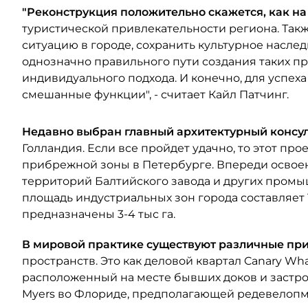
"Реконструкция положительно скажется, как н
туристической привлекательности региона. Так
ситуацию в городе, сохранить культурное наслед
однозначно правильного пути создания таких пр
индивидуального подхода. И конечно, для успеха
смешанные функции", - считает Кайл Патчинг.
Недавно выбран главный архитектурный консу
Голландия. Если все пройдет удачно, то этот п
прибрежной зоны в Петербурге. Впереди освое
территорий Балтийского завода и других промы
площадь индустриальных зон города составляет 1
предназначены 3-4 тыс га.
В мировой практике существуют различные п
пространств. Это как деловой квартал Canary Wh
расположенный на месте бывших доков и застро
Myers во Флориде, предполагающей редевелопме