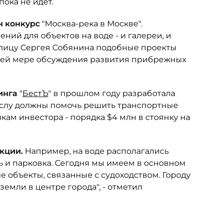
ока не идет.
ен конкурс
"Москва-река в Москве".
ний для объектов на воде - и галереи, и
толицу Сергея Собянина подобные проекты
йней мере обсуждения развития прибрежных
инга
"
БестЪ
" в прошлом году разработала
ыслу должны помочь решить транспортные
ам инвестора - порядка $4 млн в стоянку на
нкции.
Например, на воде располагались
ть и парковка. Сегодня мы имеем в основном
 объекты, связанные с судоходством. Городу
емли в центре города", - отметил