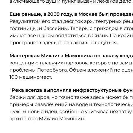
включающего душ и пункт выдачи лежаков дело п
Еще раньше, в 2009 году, в Москве был провед
Результатом его стал десяток архитектурных реше
гостиницы, и бассейны. Теперь, с приходом в с
имеют все шансы воплотиться в жизнь. По кра
пространств здесь снова активно ведуться.
Мастерская Михаила Мамошина по заказу холд
концепцию плавучих парковок
, которые по зам
проблемы Петербурга. Объем вложений по оценк
100 машиномест.
"Река всегда выполняла инфраструктурные фу
баржи для дров, но точно также здесь может бы
примеры развлечений на воде и технологические
нужны новые идеи, особенно учитывая нехватку з
архитектор Михаил Мамошин.