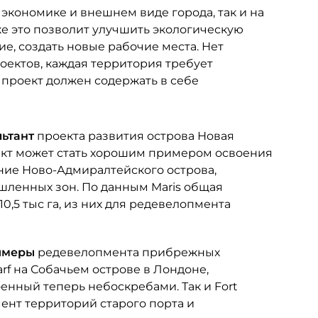
а
экономике и внешнем виде города, так и на
же это позволит улучшить экологическую
ие, создать новые рабочие места. Нет
оектов, каждая территория требует
 проект должен содержать в себе
льтант
проекта развития острова Новая
роект может стать хорошим примером освоения
ние Ново-Адмиралтейского острова,
шленных зон. По данным Maris общая
0,5 тыс га, из них для редевелопмента
римеры
редевелопмента прибрежных
arf на Собачьем острове в Лондоне,
енный теперь небоскребами. Так и Fort
нт территорий старого порта и