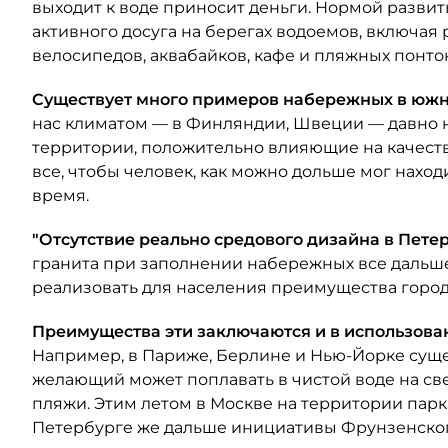
выходит к воде приносит деньги. Нормой развит
активного досуга на берегах водоемов, включая
велосипедов, аквабайков, кафе и пляжных понтон
Существует много примеров набережных в юж
нас климатом — в Финляндии, Швеции — давно 
территории, положительно влияющие на качество
все, чтобы человек, как можно дольше мог нахо
время.
"Отсутствие реально средового дизайна в Пете
гранита при заполнении набережных все дальше
реализовать для населения преимущества города
Преимущества эти заключаются и в использов
Например, в Париже, Берлине и Нью-Йорке суще
желающий может поплавать в чистой воде на св
пляжи. Этим летом в Москве на территории парк
Петербурге же дальше инициативы Фрунзенског