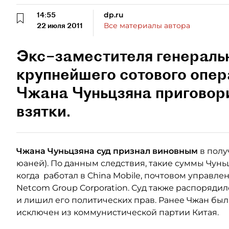
14:55
dp.ru
22 июля 2011
Все материалы автора
Экс–заместителя генераль
крупнейшего сотового опер
Чжана Чуньцзяна приговори
взятки.
Чжана Чуньцзяна суд признал виновным
в получ
юаней). По данным следствия, такие суммы Чуньц
когда работал в China Mobile, почтовом управл
Netcom Group Corporation. Суд также распоряди
и лишил его политических прав. Ранее Чжан был
исключен из коммунистической партии Китая.