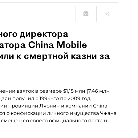
ного директора
атора China Mobile
ли к смертной казни за
ении взяток в размере $1,15 млн (7,46 млн
зян получил с 1994–го по 2009 год,
ении провинции Ляонин и компании China
лся о конфискации личного имущества Чжана
 смещен со своего официального поста и