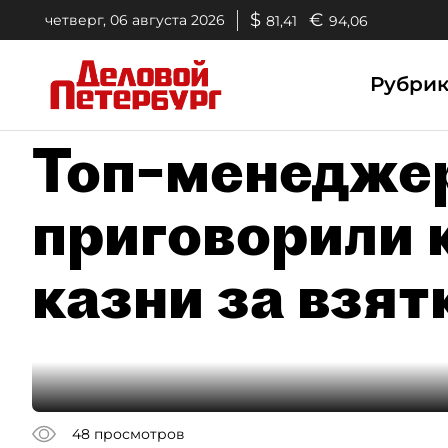
$
€
четверг, 06 августа 2026
81,41
94,06
Рубри
Топ–менеджер
приговорили 
казни за взят
48
просмотров