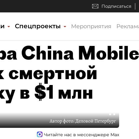
Подписаться
ки
Спецпроекты
Мероприятия
Реклам
а China Mobil
к смертной
ку в $1 млн
Автор фото:
Деловой Петербург
Читайте нас в мессенджере Max