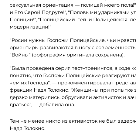
сексуальная ориентация — полицай моего пола!
и Его Серой Подруге!", "Половыми ударниками 
Полиции!", "Полицейский–гей–и Полицейская–л
модернизации!"
"Росии нужны Госпожи Полицейские, чьи нравс
ориентиры развиваются в ногу с современность
"Войны" (орфография оригинала сохранена).
"Была проведена серия тест–тренингов, в ходе к
понятно, что Госпожи Полицейские реагируют на
чем их Господа", — прокомментировала предст
фракции Надя Толокно. "Женщины при попытке за
дерзко матерились, обругивали активисток и за
драться", — добавила она.
Тем не менее никто из активисток не был задерж
Надя Толокно.