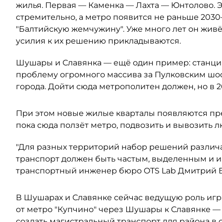
жилья. Первая — Каменка — Лахта — Юнтолово. Э
стремительно, а метро появится не раньше 2030–
"Балтийскую жемчужину". Уже много лет он живё
усилия к их решению прикладываются.
Шушары и Славянка — ещё один пример: станция
проблему огромного массива за Пулковским шос
города. Дойти сюда метрополитен должен, но в 2
При этом новые жилые кварталы появляются пр
пока сюда ползёт метро, подвозить и вывозить 
"Для разных территорий набор решений различа
транспорт должен быть частым, выделенным и 
транспортный инженер бюро OTS Lab Дмитрий 
В Шушарах и Славянке сейчас ведущую роль игр
от метро "Купчино" через Шушары к Славянке —
создать магистральный транспорт для района в