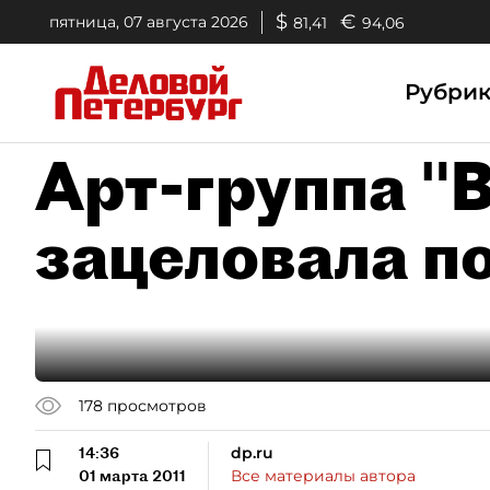
$
€
пятница, 07 августа 2026
81,41
94,06
Рубри
Арт-группа "
зацеловала п
178
просмотров
14:36
dp.ru
01 марта 2011
Все материалы автора