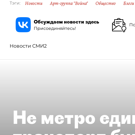
Новости
Арт-группа "Война"
Общество
Блоги
Тэги:
Обсуждаем новости здесь
По
Присоединяйтесь!
Новости СМИ2
Не метро еди