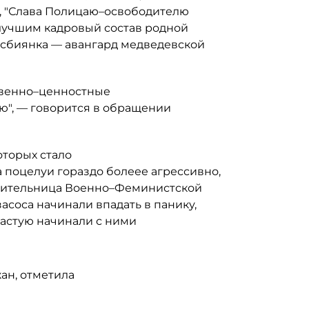
", "Слава Полицаю–освободителю
улучшим кадровый состав родной
есбиянка — авангард медведевской
твенно–ценностные
ю", — говорится в обращении
оторых стало
 поцелуи гораздо болеее агрессивно,
авительница Военно–Феминистской
соса начинали впадать в панику,
частую начинали с ними
ан, отметила