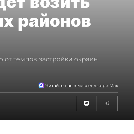
дет возить
ых районов
о от темпов застройки окраин
Читайте нас в мессенджере Max