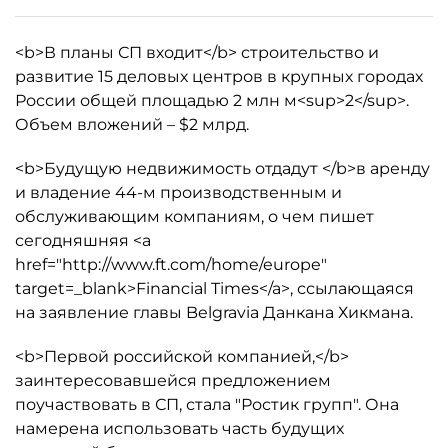
<b>В планы СП входит</b> строительство и
развитие 15 деловых центров в крупных городах
России общей площадью 2 млн м<sup>2</sup>.
Объем вложений – $2 млрд.
<b>Будущую недвижимость отдадут </b>в аренду
и владение 44-м производственным и
обслуживающим компаниям, о чем пишет
сегодняшняя <a
href="http://www.ft.com/home/europe"
target=_blank>Financial Times</a>, ссылающаяся
на заявление главы Belgravia Данкана Хикмана.
<b>Первой российской компанией,</b>
заинтересовавшейся предложением
поучаствовать в СП, стала "Ростик групп". Она
намерена использовать часть будущих