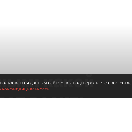
ным: какой
пользоваться данным сайтом, вы подтверждаете свое согла
о конфиденциальности.
дет возить
ых районов