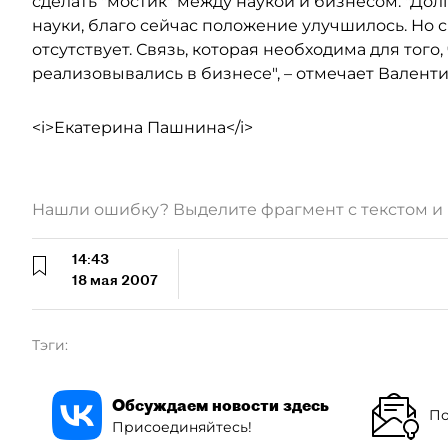
сделать "мостик" между наукой и бизнесом. "До
науки, благо сейчас положение улучшилось. Но 
отсутствует. Связь, которая необходима для тог
реализовывались в бизнесе", – отмечает Валент
<i>Екатерина Пашнина</i>
Нашли ошибку? Выделите фрагмент с текстом 
14:43
18 мая 2007
Тэги:
Обсуждаем новости здесь
По
Присоединяйтесь!