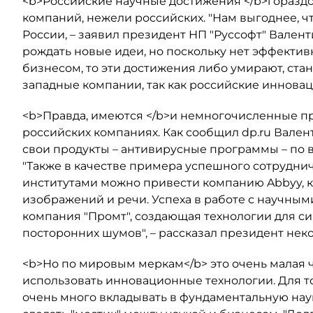
<b>Российские научные достижения </b>гораздо
компаний, нежели российских. "Нам выгоднее, 
России, – заявил президент НП "Руссофт" Валент
рождать новые идеи, но поскольку нет эффекти
бизнесом, то эти достижения либо умирают, ст
западные компании, так как российские иннова
<b>Правда, имеются </b>и немногочисленные 
российских компаниях. Как сообщил dp.ru Вален
свои продукты – антивирусные программы – по в
"Также в качестве примера успешного сотрудни
институтами можно привести компанию Abbyy, к
изображений и речи. Успеха в работе с научны
компания "Промт", создающая технологии для с
посторонних шумов", – рассказал президент нек
<b>Но по мировым меркам</b> это очень малая 
использовать инновационные технологии. Для то
очень много вкладывать в фундаментальную нау