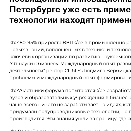
Петербурге уже есть приме
технологии находят примен
<b>"80-95% прироста ВВП</b> в промышленно ра
новых знаний, воплощенных в технике и техноло
ключевых организаций по развитию наукоемкого 
"От науки к бизнесу. Международный опыт раз
деятельности" ректор СПбГУ Людмила Вербицкая
проблемы и международный опыт формирования
<b>Участники форума попытаются</b> разработа
вузов и образовательных учреждений в бизнес, 
чаще всего ничего не зарабатывает на идеях, ко
придумали полупроводниковые технологии, но 
производится. Эти знания ушли за границу, гд