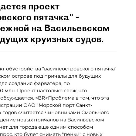
ается проект
вского пятачка" -
режной на Васильевском
удущих круизных судов.
т обустройства "василеостровского пятачка"
ском острове под причалы для будущих
ля создания фарватера, по
0 млн. Проект настолько свеж, что
обсуждается. <BR>Проблема в том, что эта
истрации ОАО "Морской порт Санкт-
-х годов считается чиновниками Смольного
едение новых причалов на Васильевском
нет для города еще одним способом
прос, кто будет снимать "пенки" с новых