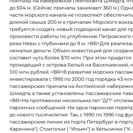
понтоны на набережной Лейтенанта Шмидта, чт
до 504 м. (Сейчас причалы занимают 360 м.) О
части морского канала не позволяют обеспечит
длиной свыше 200 м к причалам Морского вокза
требуется создать новый подходной канал для п
произвести работы по углублению Петровского 
реки Невы с глубинами до 9 м. <BR>Для реализа
немалые деньги. Объем инвестиций для создани
составит чуть более $70 млн. При этом придетс
проходящий с острова Белый на Васильевский, ч
100 млн рублей. <BR>В развитие морских пасса
инвестировала с 1995 по 2000 год порядка 43 мл
пассажирских причала на Английской набережн
Шмидта, а также установлены пассажирские па
<BR>На протяжении нескольких лет "ДП" отслеж
паромных сообщений. Ни одна паромная перепра
до нового тысячелетия. Так, с 1990 по 1996 год
пассажирские линии из порта Петербург в порты
Каренина"), Стокгольм ( "Ильич") и Хельсинки ("К