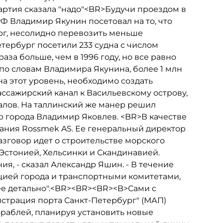
ртия сказала "надо"<BR>Будучи проездом в
Ф Владимир Якунин посетовал на то, что
ург, несолидно перевозить меньше
тербург посетили 233 судна с числом
раза больше, чем в 1996 году, но все равно
по словам Владимира Якунина, более 1 млн
на этот уровень, необходимо создать
сажирский канал к Васильевскому острову,
алов. На таллинский же манер решил
 города Владимир Яковлев. <BR>В качестве
ания Rossmek AS. Ее генеральный директор
азговор идет о строительстве морского
стонией, Хельсинки и Скандинавией.
ия, - сказал Александр Яшин. - В течение
цией города и транспортными комитетами,
ее детально".<BR><BR><BR><B>Сами с
истрация порта Санкт-Петербург" (МАП)
кораблей, планируя установить новые