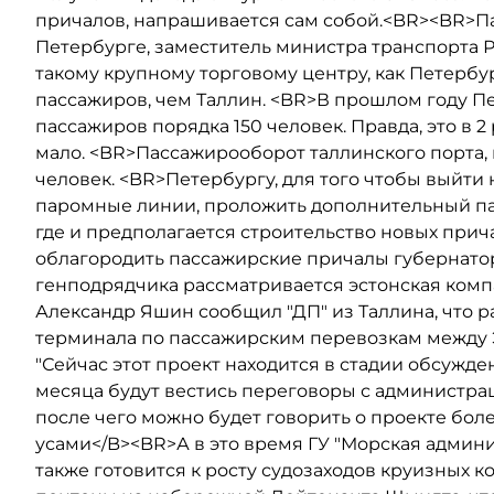
причалов, напрашивается сам собой.<BR><BR>Па
Петербурге, заместитель министра транспорта Р
такому крупному торговому центру, как Петерб
пассажиров, чем Таллин. <BR>В прошлом году Пе
пассажиров порядка 150 человек. Правда, это в 2 
мало. <BR>Пассажирооборот таллинского порта, 
человек. <BR>Петербургу, для того чтобы выйти 
паромные линии, проложить дополнительный пас
где и предполагается строительство новых прич
облагородить пассажирские причалы губернатор
генподрядчика рассматривается эстонская комп
Александр Яшин сообщил "ДП" из Таллина, что р
терминала по пассажирским перевозкам между Э
"Сейчас этот проект находится в стадии обсужден
месяца будут вестись переговоры с администра
после чего можно будет говорить о проекте бол
усами</B><BR>А в это время ГУ "Морская админ
также готовится к росту судозаходов круизных 