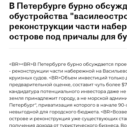
В Петербурге бурно обсужд
обустройства "василеостро
реконструкции части набе
острове под причалы для б
<BR><BR>В Петербурге бурно обсуждается проек
- реконструкции части набережной на Васильев
круизных судов. <BR>Объем инвестиций только д
предварительной оценке, составит чуть более $7
кандидатура потенциального инвестора даже не 
земля принадлежит городу, а не морской админ
Петербург", приватизация которого в начале 90
невыгодной для городского бюджета. <BR>Возв
острове и реконструкция уже существующих ста
получения дохода от туристического бизнеса. Во