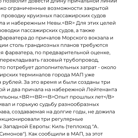
о позволит довести длину причальной линии
днако ограниченные возможности закрытой
ь проводку круизных пассажирских судов
ла и набережным Невы.<BR> Для этих целей
роводки пассажирских судов, а также
фарватера до причалов Морского вокзала и
ции столь грандиозных планов требуются
я фарватера, по предварительной оценке,
я перекладывать газовый трубопровод,
то потребует дополнительных затрат - около
жирских терминалов города МАП уже
н рублей. За это время и были созданы три
ой и два причала на набережной Лейтенанта
вильоны.<BR><BR><B>Опыт прошлых лет</B>
ивал и горькую судьбу разнообразных
ва, создаваемая на долгие годы, не дожила
 функционировали три регулярные
 Западной Европы: Киль (теплоход "А.
. Симонов"). Как сообщили в МАП, за этот