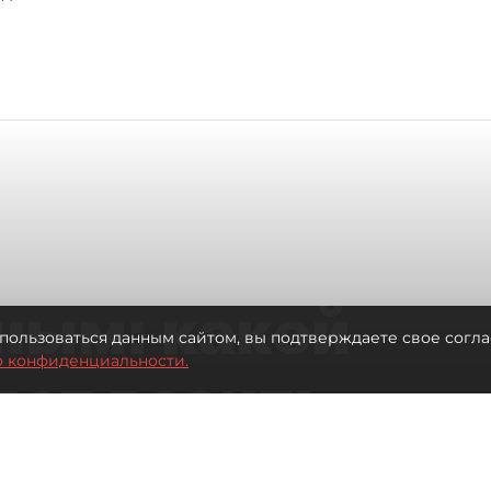
ным: какой
пользоваться данным сайтом, вы подтверждаете свое согла
о конфиденциальности.
дет возить
ых районов