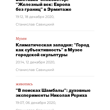
"Железный век: Европа
без границ" в Эрмитаже
19:12, 18 декабря 2020
,
Станислав Савицкий
Музеи
Климатическая западня: "Город
как субъективность" в Музее
городской скульптуры
20:14, 12 декабря 2020
,
Станислав Савицкий
живопись
"В поисках Шамбалы": духовные
эксперименты Николая Рериха
19:07, 06 декабря 2020
,