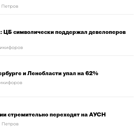
 Петров
а: ЦБ символически поддержал девелоперов
Никифоров
ербурге и Ленобласти упал на 62%
икифоров
ии стремительно переходят на АУСН
 Петров