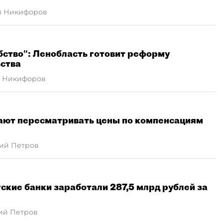
л Никифоров
бство": Ленобласть готовит реформу
ьства
 Никифоров
ают пересматривать цены по компенсациям
ий Петров
кие банки заработали 287,5 млрд рублей за
ий Петров