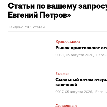
Статьи по вашему запрос
Евгений Петров»
Найдено 3765 статей
Криптовалюты
Рынок криптовалют от
00:22, 05 августа 2026
,
Евген
Бюджет
Смольный летом откры
ключевой
00:17, 05 августа 2026
,
Евген
Девелопмент