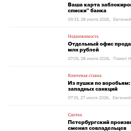
Ваша карта заблокиров
списки" банка
09:33, 28 июля 2026
,
Евгени
Недвижимость
Отдельный офис продаж
млн рублей
07:05, 28 июля 2026
,
Павел 
Ключевая ставка
Из пушки по воробьям:
западных санкций
07:35, 27 июля 2026
,
Евгений
Сделка
Петербургский произво
сменил совладельцев