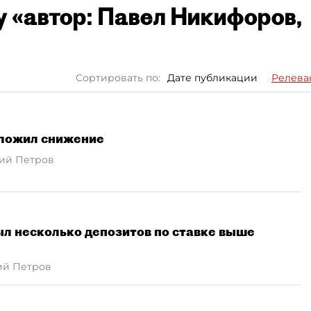
у «автор: Павел Никифоров,
Сортировать по:
Дате публикации
Релева
ложил снижение
ий Петров
л несколько депозитов по ставке выше
ий Петров