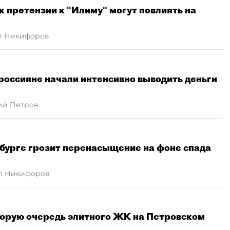
к претензии к "Илиму" могут повлиять на
л Никифоров
россияне начали интенсивно выводить деньги
ий Петров
бурге грозит перенасыщение на фоне спада
л Никифоров
торую очередь элитного ЖК на Петровском