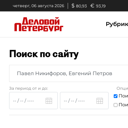
$
€
четверг, 06 августа 2026
80,93
93,19
Рубри
Поиск по сайту
За период от и до:
Опци
Пои
Пои