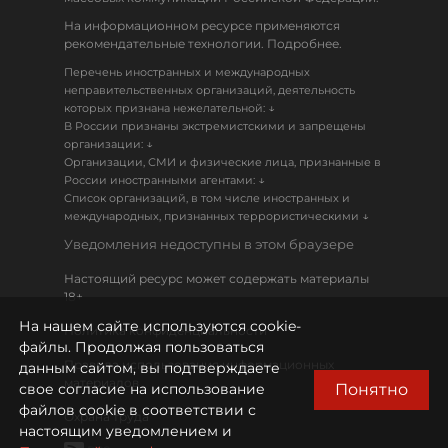
На информационном ресурсе применяются
рекомендательные технологии. Подробнее.
Перечень иностранных и международных
неправительственных организаций, деятельность
↓
которых признана нежелательной:
В России признаны экстремистскими и запрещены
↓
организации:
Организации, СМИ и физические лица, признанные в
↓
России иностранными агентами:
Список организаций, в том числе иностранных и
↓
международных, признанных террористическими
Уведомления недоступны в этом браузере
Настоящий ресурс может содержать материалы
18+
На нашем сайте используются cookie-
Политика конфиденциальности
файлы. Продолжая пользоваться
Правила использования информационных
данным сайтом, вы подтверждаете
материалов
Понятно
свое согласие на использование
файлов cookie в соответствии с
Охрана труда
настоящим уведомлением и