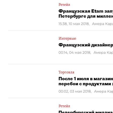
Ретейл
Французская Etam запу
Петербурге для милле
15:38, 10 мая 2018
,
Амера Кар
Интервью
Французский дизайнер 
00:14, 04 мая 2018
,
Амера Ка
Торговля
После 1 июля в магази
перебои с продуктами
00:02, 03 мая 2018
,
Амера Ка
Ретейл
Петербургский миллиа