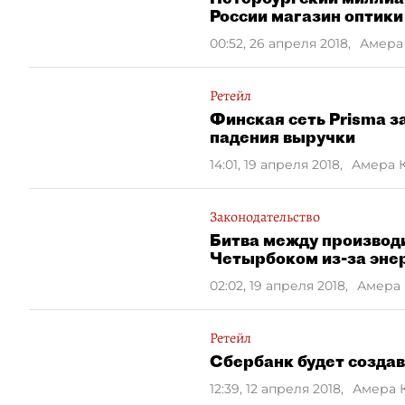
России магазин оптики
00:52, 26 апреля 2018
,
Амера
Ретейл
Финская сеть Prisma з
падения выручки
14:01, 19 апреля 2018
,
Амера 
Законодательство
Битва между производ
Четырбоком из-за эне
02:02, 19 апреля 2018
,
Амера 
Ретейл
Сбербанк будет созда
12:39, 12 апреля 2018
,
Амера 