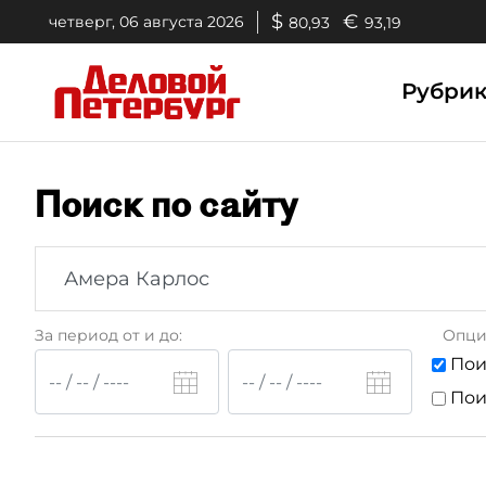
$
€
четверг, 06 августа 2026
80,93
93,19
Рубри
Поиск по сайту
За период от и до:
Опци
Пои
Пои