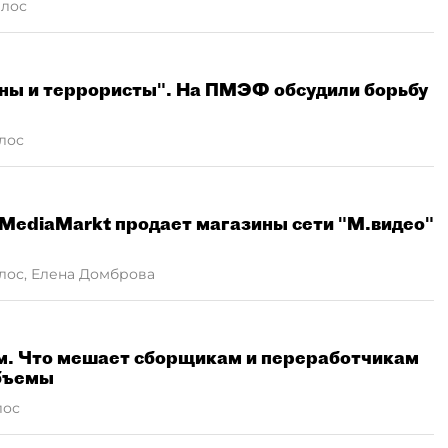
рлос
ены и террористы". На ПМЭФ обсудили борьбу
лос
 MediaMarkt продает магазины сети "М.видео"
лос, Елена Домброва
ам. Что мешает сборщикам и переработчикам
бъемы
лос