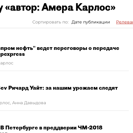
у «автор: Амера Карлос»
Сортировать по:
Дате публикации
Релева
зпром нефть" ведет переговоры о передаче
opexpress
Карлос
ev Ричард Уайт: за нашим урожаем следят
рлос, Анна Давыдова
 В Петербурге в преддверии ЧМ-2018