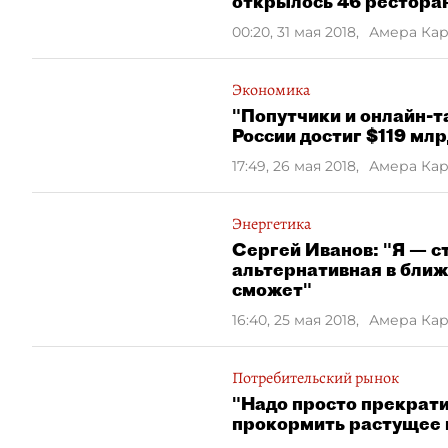
открылось 46 рестора
00:20, 31 мая 2018
,
Амера Кар
Экономика
"Попутчики и онлайн-т
России достиг $119 мл
17:49, 26 мая 2018
,
Амера Ка
Энергетика
Сергей Иванов: "Я — с
альтернативная в бли
сможет"
16:40, 25 мая 2018
,
Амера Ка
Потребительский рынок
"Надо просто прекрат
прокормить растущее 