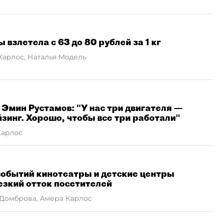
 взлетела с 63 до 80 рублей за 1 кг
Карлос, Наталья Модель
Эмин Рустамов: "У нас три двигателя —
йзинг. Хорошо, чтобы все три работали"
Карлос
событий кинотеатры и детские центры
езкий отток посетителей
 Домброва, Амера Карлос