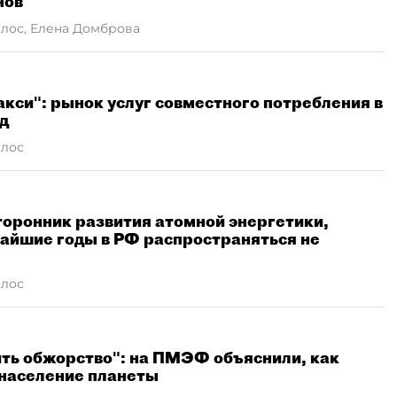
нов
лос, Елена Домброва
акси": рынок услуг совместного потребления в
рд
рлос
торонник развития атомной энергетики,
жайшие годы в РФ распространяться не
рлос
ить обжорство": на ПМЭФ объяснили, как
население планеты