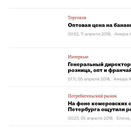
Торговля
Оптовая цена на бананы
00:52, 11 апреля 2018
,
Амера 
Интервью
Генеральный директор 
розница, опт и франча
01:11, 05 апреля 2018
,
Амера 
Потребительский рынок
На фоне кемеровских 
Петербурга ощутили р
00:23, 05 апреля 2018
,
Елена