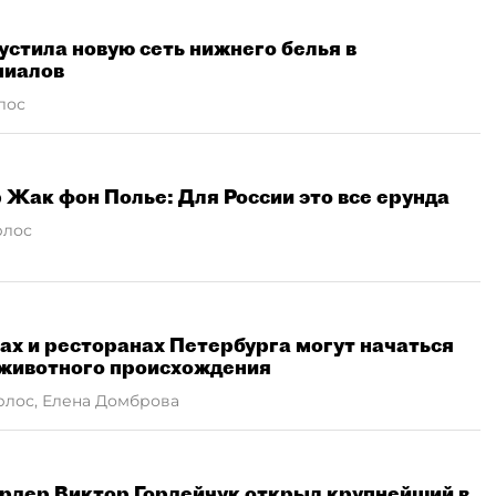
стила новую сеть нижнего белья в
ниалов
лос
Жак фон Полье: Для России это все ерунда
рлос
нах и ресторанах Петербурга могут начаться
 животного происхождения
рлос, Елена Домброва
рдер Виктор Гордейчук открыл крупнейший в