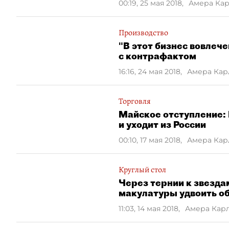
00:19, 25 мая 2018
,
Амера Ка
Производство
"В этот бизнес вовлеч
с контрафактом
16:16, 24 мая 2018
,
Амера Кар
Торговля
Майское отступление:
и уходит из России
00:10, 17 мая 2018
,
Амера Кар
Круглый стол
Через тернии к звезд
макулатуры удвоить о
11:03, 14 мая 2018
,
Амера Кар