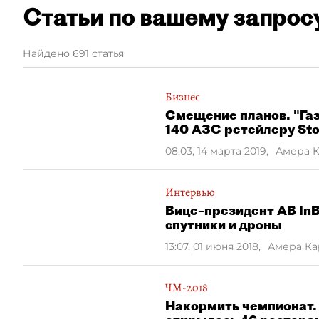
Статьи по вашему запрос
Найдено 691 статья
Бизнес
Смещение планов. "Га
140 АЗС ретейлеру St
08:03, 14 марта 2019
,
Амера 
Интервью
Вице–президент AB InB
спутники и дроны
13:07, 01 июня 2018
,
Амера Ка
ЧМ-2018
Накормить чемпионат.