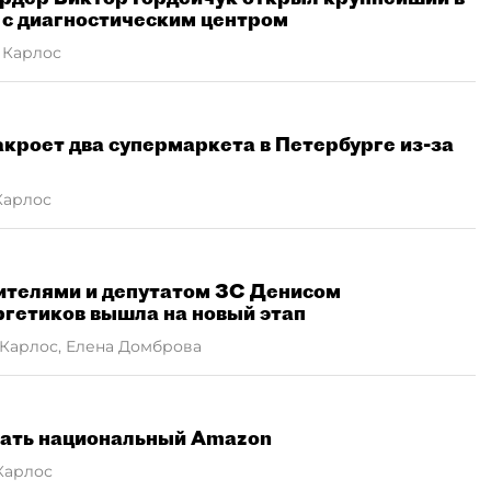
 с диагностическим центром
 Карлос
акроет два супермаркета в Петербурге из-за
Карлос
ителями и депутатом ЗС Денисом
ргетиков вышла на новый этап
Карлос, Елена Домброва
вать национальный Amazon
Карлос