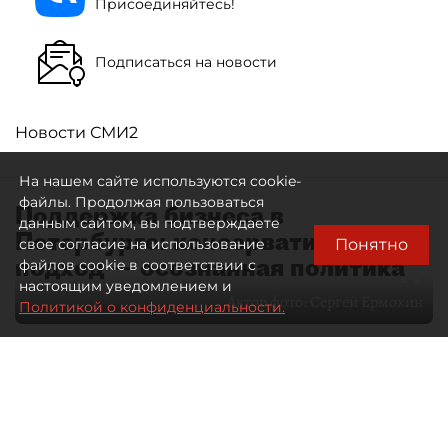
Присоединяйтесь!
Подписаться на новости
Новости СМИ2
На нашем сайте используются cookie-
файлы. Продолжая пользоваться
Поддержка бизнеса в
данным сайтом, вы подтверждаете
Петербурге: консервативный
Понятно
свое согласие на использование
подход — осознанная политика
файлов cookie в соответствии с
настоящим уведомлением и
Автор фото:
Сергей Ермохин
Политикой о конфиденциальности.
27 мая 2026
12:34
4135
Читайте нас в мессенджере Max
Евгения Иванова
Все материалы автора