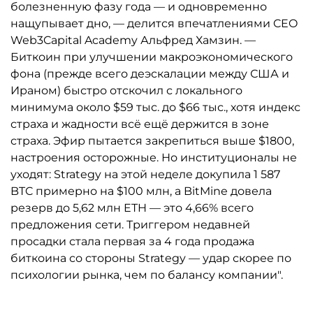
болезненную фазу года — и одновременно
нащупывает дно, — делится впечатлениями CEO
Web3Capital Academy Альфред Хамзин. —
Биткоин при улучшении макроэкономического
фона (прежде всего деэскалации между США и
Ираном) быстро отскочил с локального
минимума около $59 тыс. до $66 тыс., хотя индекс
страха и жадности всё ещё держится в зоне
страха. Эфир пытается закрепиться выше $1800,
настроения осторожные. Но институционалы не
уходят: Strategy на этой неделе докупила 1 587
BTC примерно на $100 млн, а BitMine довела
резерв до 5,62 млн ETH — это 4,66% всего
предложения сети. Триггером недавней
просадки стала первая за 4 года продажа
биткоина со стороны Strategy — удар скорее по
психологии рынка, чем по балансу компании".