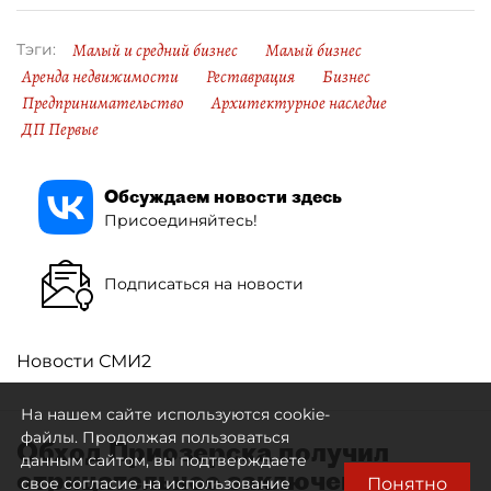
Малый и средний бизнес
Малый бизнес
Тэги:
Аренда недвижимости
Реставрация
Бизнес
Предпринимательство
Архитектурное наследие
ДП Первые
Обсуждаем новости здесь
Присоединяйтесь!
Подписаться на новости
Новости СМИ2
На нашем сайте используются cookie-
файлы. Продолжая пользоваться
Обход Приозерска получил
данным сайтом, вы подтверждаете
отрицательное заключение
Понятно
свое согласие на использование