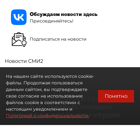
Обсуждаем новости здесь
Присоединяйтесь!
Подписаться на новости
Новости СМИ2
На нашем сайте используются cookie-
файлы. Продолжая пользоваться
данным сайтом, вы подтверждаете
Понятно
свое согласие на использование
Восток Петербурга стал
файлов cookie в соответствии с
одной из главных локаций
настоящим уведомлением и
города по продажам студий
Политикой о конфиденциальности.
09 августа 2026
00:05
213